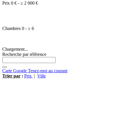
Prix
0 €
-
≥
2 000 €
Chambres
0
-
≥
6
Chargement...
Recherche par référence
Carte Google
Tenez-moi au courant
Trier par
:
Prix
|
Ville