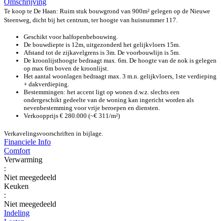
Omschrijving
Te koop te De Haan: Ruim stuk bouwgrond van 900m² gelegen op de Nieuwe
Steenweg, dicht bij het centrum, ter hoogte van huisnummer 117.
Geschikt voor halfopenbebouwing.
De bouwdiepte is 12m, uitgezonderd het gelijkvloers 15m.
Afstand tot de zijkavelgrens is 3m. De voorbouwlijn is 5m.
De kroonlijsthoogte bedraagt max. 6m. De hoogte van de nok is gelegen
op max 6m boven de kroonlijst.
Het aantal woonlagen bedraagt max. 3 m.n. gelijkvloers, 1ste verdieping
+ dakverdieping.
Bestemmingen: het accent ligt op wonen d.w.z. slechts een
ondergeschikt gedeelte van de woning kan ingericht worden als
nevenbestemming voor vrije beroepen en diensten.
Verkoopprijs € 280.000 (~€ 311/m²)
Verkavelingsvoorschriften in bijlage.
Financiele Info
Comfort
Verwarming
:
Niet meegedeeld
Keuken
:
Niet meegedeeld
Indeling