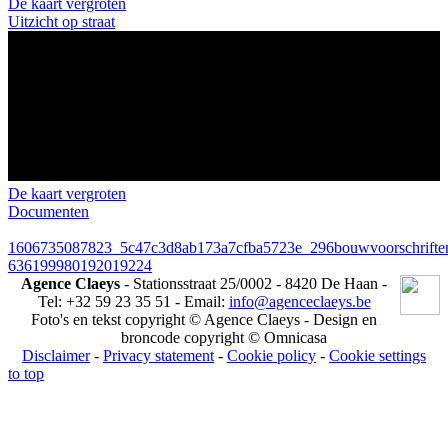
De kaart vergroten
Uitzicht op straat
De kaart vergroten
Documenten
1606735087823_5c47c3d8ab173a7cfba5723e_296bouwvoorschriften
636199980192019224
Agence Claeys
- Stationsstraat 25/0002 - 8420 De Haan -
Tel: +32 59 23 35 51 - Email:
info@agenceclaeys.be
Foto's en tekst copyright © Agence Claeys - Design en
broncode copyright © Omnicasa
Disclaimer
-
Privacy statement
-
Cookie policy
-
Cookie settings
to top