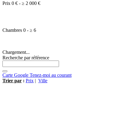
Prix
0 €
-
≥
2 000 €
Chambres
0
-
≥
6
Chargement...
Recherche par référence
Carte Google
Tenez-moi au courant
Trier par
:
Prix
|
Ville